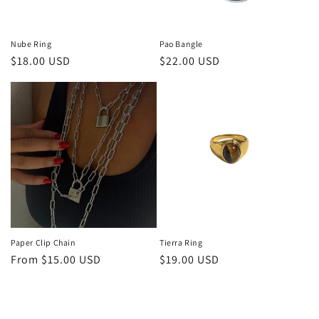
Nube Ring
Pao Bangle
Regular
$18.00 USD
Regular
$22.00 USD
price
price
Paper Clip Chain
Tierra Ring
Regular
From $15.00 USD
Regular
$19.00 USD
price
price