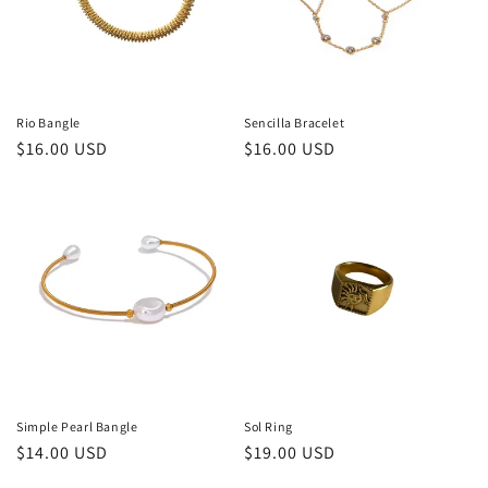
Rio Bangle
Sencilla Bracelet
Regular
$16.00 USD
Regular
$16.00 USD
price
price
Simple Pearl Bangle
Sol Ring
Regular
$14.00 USD
Regular
$19.00 USD
price
price