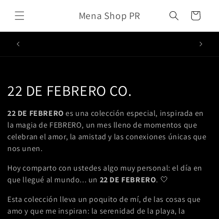
Skip to
Mena Shop PR
content
Cart
ENVÍO
C
22 DE FEBRERO CO.
o
22 DE FEBRERO
es una colección especial, inspirada en
l
la magia de FEBRERO, un mes lleno de momentos que
celebran el amor, la amistad y las conexiones únicas que
l
nos unen.
e
Hoy comparto con ustedes algo muy personal: el día en
que llegué al mundo... un
22 DE FEBRERO
. 🤍
c
Esta colección lleva un poquito de mí, de las cosas que
t
amo y que me inspiran: la serenidad de la playa, la