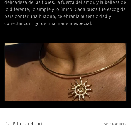
i
delicadeza de las flores, la fuerza del amor, y la belleza de
lo diferente, lo simple y lo único. Cada pieza fue escogida
o
para contar una historia, celebrar la autenticidad y
n
conectar contigo de una manera especial.
:
Filter and sort
58 products