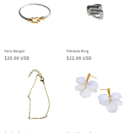
Paris Bangle
Péndulo Ring
Regular
$20.00 USD
Regular
$22.00 USD
price
price