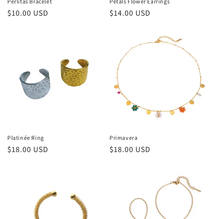
Perlitas Bracelet
Petals Flower Earrings
Regular
$10.00 USD
Regular
$14.00 USD
price
price
Platinée Ring
Primavera
Regular
$18.00 USD
Regular
$18.00 USD
price
price