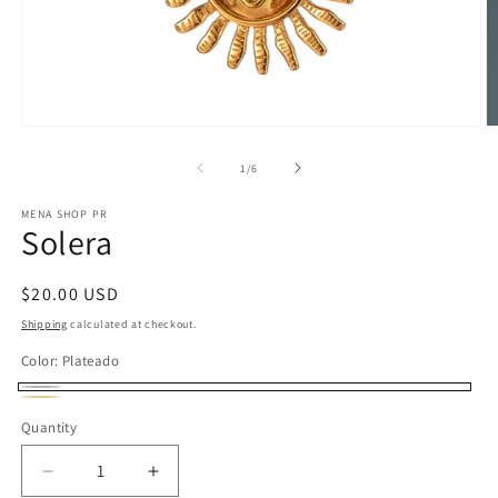
Open
O
media
m
1
2
of
1
/
6
in
in
modal
m
MENA SHOP PR
Solera
Regular
$20.00 USD
price
Shipping
calculated at checkout.
Color:
Plateado
Plateado
Dorado
Variant
Quantity
sold
out
Decrease
Increase