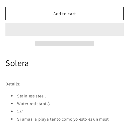
or
quantity
quantity
for
for
unavailable
Solera
Solera
Add to cart
Solera
Details:
Stainless steel.
Water resistant💧
18"
Si amas la playa tanto como yo esto es un must